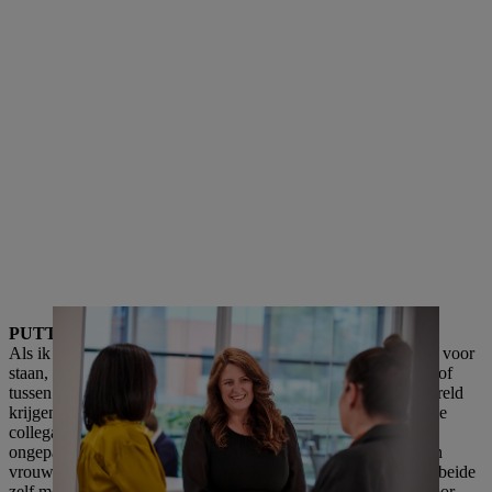
PUTTING EQUALITY FIRST
Als ik nadenk over de uitdagingen waar vrouwen op het werk voor
staan, komen er twee dingen in me op. De eerste is de loonkloof
tussen mannen en vrouwen. In veel bedrijven over de hele wereld
krijgen vrouwen nog steeds minder betaald dan hun mannelijke
collega's in vergelijkbare functies. Er is ook de kwestie van
ongepaste communicatie, zoals opmerkingen aan het adres van
vrouwelijke werknemers die vernederend kunnen zijn. Ik heb beide
zelf meegemaakt en achteraf ben ik daar eigenlijk dankbaar voor -