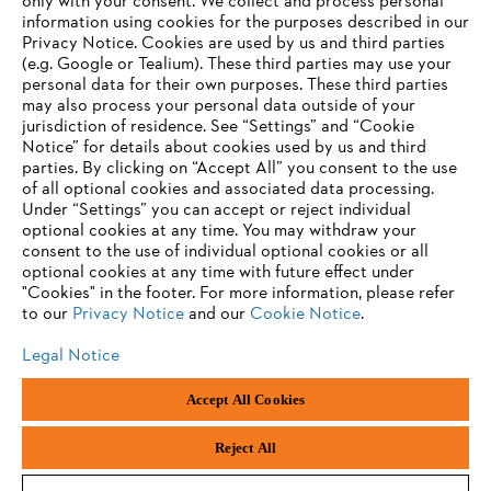
only with your consent. We collect and process personal
information using cookies for the purposes described in our
Privacy Notice. Cookies are used by us and third parties
(e.g. Google or Tealium). These third parties may use your
personal data for their own purposes. These third parties
may also process your personal data outside of your
jurisdiction of residence. See “Settings” and “Cookie
Notice” for details about cookies used by us and third
parties. By clicking on “Accept All” you consent to the use
of all optional cookies and associated data processing.
Under “Settings” you can accept or reject individual
optional cookies at any time. You may withdraw your
consent to the use of individual optional cookies or all
optional cookies at any time with future effect under
"Cookies" in the footer. For more information, please refer
to our
Privacy Notice
and our
Cookie Notice
.
Legal Notice
Imprint
Privacy policy
Cookie Information
Accept All Cookies
ANDREAS STIHL NV, Veurtstraat 117, 2870 Puurs-Sint-Amands,
België/Belgique
Reject All