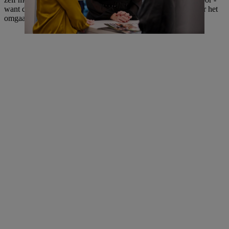
want door deze ervaringen heb ik een heel andere aanpak voor het
omgaan met deze moeilijke onderwerpen op de werkvloer.