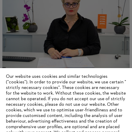
Our website uses cookies and similar technologies
Vrouwen bij STIHL: Paula Garcia-Gutierrez
("cookies"). In order to provide our website, we use certain "
strictly necessary cookies". These cookies are necessary
for the website to work. Without these cookies, the website
‎cannot be operated.‎ If you do not accept our use of strictly
Information for suppliers
necessary cookies, please do not use our website. ‎Other
Products
cookies, which we use to optimise user-friendliness and to
Contact
provide customised content, including the analysis of user
Career
behaviour, advertising effectiveness and the creation of
Whistleblower system
comprehensive user profiles, are optional and are placed