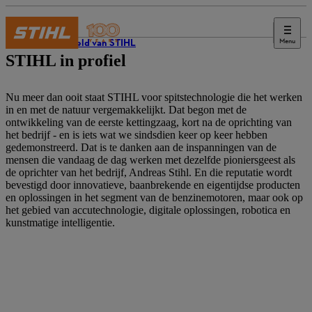
Menu
De wereld van STIHL
STIHL in profiel
Nu meer dan ooit staat STIHL voor spitstechnologie die het werken
in en met de natuur vergemakkelijkt. Dat begon met de
ontwikkeling van de eerste kettingzaag, kort na de oprichting van
het bedrijf - en is iets wat we sindsdien keer op keer hebben
gedemonstreerd. Dat is te danken aan de inspanningen van de
mensen die vandaag de dag werken met dezelfde pioniersgeest als
de oprichter van het bedrijf, Andreas Stihl. En die reputatie wordt
bevestigd door innovatieve, baanbrekende en eigentijdse producten
en oplossingen in het segment van de benzinemotoren, maar ook op
het gebied van accutechnologie, digitale oplossingen, robotica en
kunstmatige intelligentie.