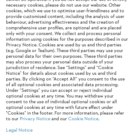
Information for suppliers
necessary cookies, please do not use our website. ‎Other
Products
cookies, which we use to optimise user-friendliness and to
Contact
provide customised content, including the analysis of user
Career
behaviour, advertising effectiveness and the creation of
Whistleblower system
comprehensive user profiles, are optional and are placed
only with your consent. We collect and process personal
information using cookies for the purposes described in our
Privacy Notice. Cookies are used by us and third parties
(e.g. Google or Tealium). These third parties may use your
personal data for their own purposes. These third parties
may also process your personal data outside of your
jurisdiction of residence. See “Settings” and “Cookie
Notice” for details about cookies used by us and third
parties. By clicking on “Accept All” you consent to the use
of all optional cookies and associated data processing.
Under “Settings” you can accept or reject individual
optional cookies at any time. You may withdraw your
consent to the use of individual optional cookies or all
optional cookies at any time with future effect under
"Cookies" in the footer. For more information, please refer
to our
Privacy Notice
and our
Cookie Notice
.
Legal Notice