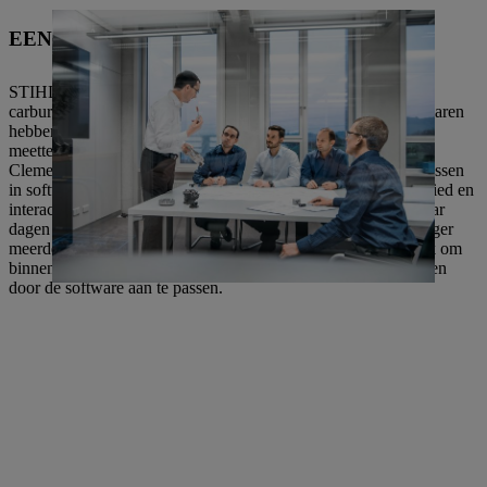
EEN DUET VAN DISCIPLINES
STIHL is bekend met het bouwen en herontwerpen van
carburateurzagen. "De extra expertise die we in de afgelopen jaren
hebben gegenereerd, bijvoorbeeld op het gebied van
meettechnologie en softwareontwikkeling, is enorm", meldt
Clemens Klatt, met name verwijzend naar de coördinatieprocessen
in software engineering. "We zijn zeer geïntegreerd op dit gebied en
interactie tussen afdelingen is cruciaal." Wat nu binnen een paar
dagen softwareontwikkeling kan worden bereikt, duurde vroeger
meerdere weken. Als de hardware aanwezig is, is het mogelijk om
binnen zeer korte tijd grote ontwikkelingsvooruitgang te boeken
door de software aan te passen.