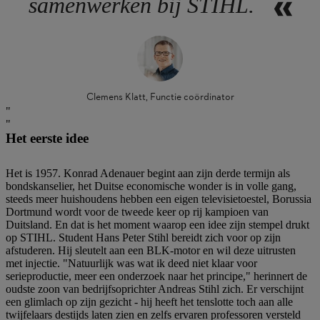
samenwerken bij STIHL.
Clemens Klatt, Functie coördinator
Het eerste idee
Het is 1957. Konrad Adenauer begint aan zijn derde termijn als
bondskanselier, het Duitse economische wonder is in volle gang,
steeds meer huishoudens hebben een eigen televisietoestel, Borussia
Dortmund wordt voor de tweede keer op rij kampioen van
Duitsland. En dat is het moment waarop een idee zijn stempel drukt
op STIHL. Student Hans Peter Stihl bereidt zich voor op zijn
afstuderen. Hij sleutelt aan een BLK-motor en wil deze uitrusten
met injectie. "Natuurlijk was wat ik deed niet klaar voor
serieproductie, meer een onderzoek naar het principe," herinnert de
oudste zoon van bedrijfsoprichter Andreas Stihl zich. Er verschijnt
een glimlach op zijn gezicht - hij heeft het tenslotte toch aan alle
twijfelaars destijds laten zien en zelfs ervaren professoren versteld