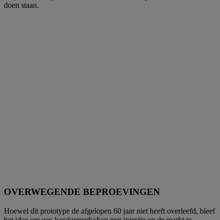
doen staan.
OVERWEGENDE BEPROEVINGEN
Hoewel dit prototype de afgelopen 60 jaar niet heeft overleefd, bleef
het idee om een handgereedschap met injectie op de markt te