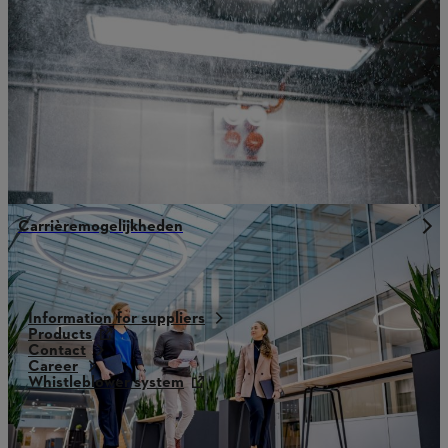
Carrièremogelijkheden
Information for suppliers
Products
Contact
Career
Whistleblower system