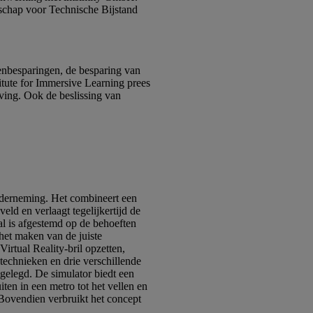
schap voor Technische Bijstand
enbesparingen, de besparing van
tute for Immersive Learning prees
eving. Ook de beslissing van
nderneming. Het combineert een
eld en verlaagt tegelijkertijd de
al is afgestemd op de behoeften
het maken van de juiste
irtual Reality-bril opzetten,
technieken en drie verschillende
gelegd. De simulator biedt een
ten in een metro tot het vellen en
 Bovendien verbruikt het concept