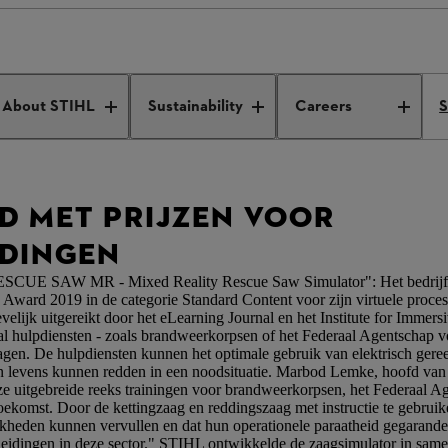
onored with highly acclaimed awards for virtual training
About STIHL
Sustainability
Careers
S
D MET PRIJZEN VOOR
IDINGEN
"RESCUE SAW MR - Mixed Reality Rescue Saw Simulator": Het bedrijf
ward 2019 in de categorie Standard Content voor zijn virtuele proces-
velijk uitgereikt door het eLearning Journal en het Institute for Immer
ral hulpdiensten - zoals brandweerkorpsen of het Federaal Agentschap 
gen. De hulpdiensten kunnen het optimale gebruik van elektrisch geree
n levens kunnen redden in een noodsituatie. Marbod Lemke, hoofd van 
ze uitgebreide reeks trainingen voor brandweerkorpsen, het Federaal 
oekomst. Door de kettingzaag en reddingszaag met instructie te gebruik
kheden kunnen vervullen en dat hun operationele paraatheid gegarandee
opleidingen in deze sector." STIHL ontwikkelde de zaagsimulator in s