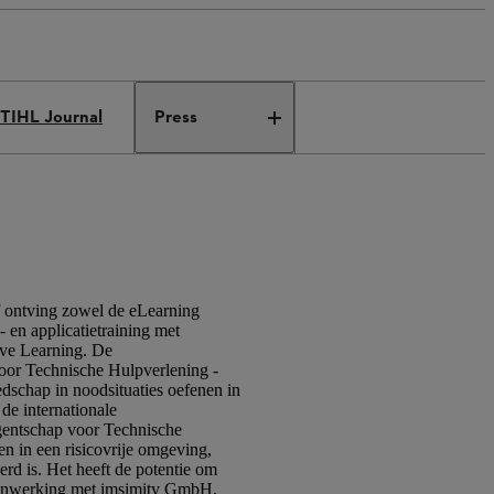
TIHL Journal
Press
 ontving zowel de eLearning
 en applicatietraining met
sive Learning. De
voor Technische Hulpverlening -
dschap in noodsituaties oefenen in
de internationale
Agentschap voor Technische
en in een risicovrije omgeving,
rd is. Het heeft de potentie om
amenwerking met imsimity GmbH.