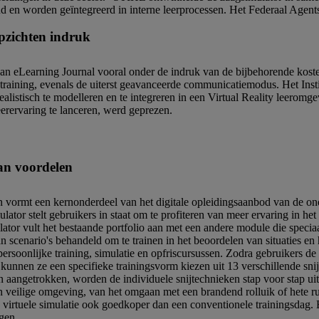
d en worden geïntegreerd in interne leerprocessen. Het Federaal Agent
pzichten indruk
an eLearning Journal vooral onder de indruk van de bijbehorende kost
aining, evenals de uiterst geavanceerde communicatiemodus. Het Insti
realistisch te modelleren en te integreren in een Virtual Reality leeromg
erervaring te lanceren, werd geprezen.
van voordelen
 vormt een kernonderdeel van het digitale opleidingsaanbod van de o
ator stelt gebruikers in staat om te profiteren van meer ervaring in het v
ator vult het bestaande portfolio aan met een andere module die specia
 scenario's behandeld om te trainen in het beoordelen van situaties en 
oonlijke training, simulatie en opfriscursussen. Zodra gebruikers de V
kunnen ze een specifieke trainingsvorm kiezen uit 13 verschillende snij
aangetrokken, worden de individuele snijtechnieken stap voor stap uit
n veilige omgeving, van het omgaan met een brandend rolluik of hete rui
 virtuele simulatie ook goedkoper dan een conventionele trainingsdag.
gen.