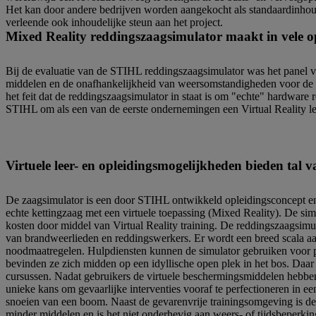
Het kan door andere bedrijven worden aangekocht als standaardinhou
verleende ook inhoudelijke steun aan het project.
Mixed Reality reddingszaagsimulator maakt in vele o
Bij de evaluatie van de STIHL reddingszaagsimulator was het panel v
middelen en de onafhankelijkheid van weersomstandigheden voor de tr
het feit dat de reddingszaagsimulator in staat is om "echte" hardware 
STIHL om als een van de eerste ondernemingen een Virtual Reality le
Virtuele leer- en opleidingsmogelijkheden bieden tal 
De zaagsimulator is een door STIHL ontwikkeld opleidingsconcept en
echte kettingzaag met een virtuele toepassing (Mixed Reality). De simul
kosten door middel van Virtual Reality training. De reddingszaagsimul
van brandweerlieden en reddingswerkers. Er wordt een breed scala aan
noodmaatregelen. Hulpdiensten kunnen de simulator gebruiken voor pers
bevinden ze zich midden op een idyllische open plek in het bos. Daar 
cursussen. Nadat gebruikers de virtuele beschermingsmiddelen hebben 
unieke kans om gevaarlijke interventies vooraf te perfectioneren in ee
snoeien van een boom. Naast de gevarenvrije trainingsomgeving is de
minder middelen en is het niet onderhevig aan weers- of tijdsbeperkin