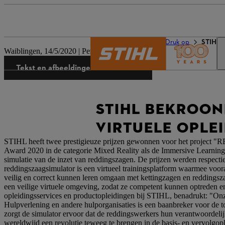
De wereld van STIHL
Druk op
STIHL h
Waiblingen, 14/5/2020 | Persbericht bedrijf
Tekst en afbeeldingen downloaden
STIHL BEKROON
VIRTUELE OPLE
STIHL heeft twee prestigieuze prijzen gewonnen voor het project 
Award 2020 in de categorie Mixed Reality als de Immersive Learning A
simulatie van de inzet van reddingszagen. De prijzen werden respectie
reddingszaagsimulator is een virtueel trainingsplatform waarmee voo
veilig en correct kunnen leren omgaan met kettingzagen en reddingsza
een veilige virtuele omgeving, zodat ze competent kunnen optreden e
opleidingsservices en productopleidingen bij STIHL, benadrukt: "On
Hulpverlening en andere hulporganisaties is een baanbreker voor de t
zorgt de simulator ervoor dat de reddingswerkers hun verantwoordelij
wereldwijd een revolutie teweeg te brengen in de basis- en vervolg