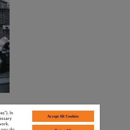
s"). In
Accept All Cookies
cessary
work.
f you do