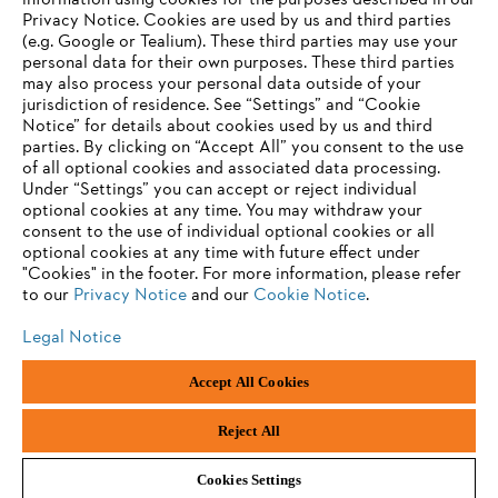
information using cookies for the purposes described in our
Privacy Notice. Cookies are used by us and third parties
(e.g. Google or Tealium). These third parties may use your
personal data for their own purposes. These third parties
may also process your personal data outside of your
jurisdiction of residence. See “Settings” and “Cookie
Notice” for details about cookies used by us and third
parties. By clicking on “Accept All” you consent to the use
of all optional cookies and associated data processing.
Under “Settings” you can accept or reject individual
optional cookies at any time. You may withdraw your
consent to the use of individual optional cookies or all
optional cookies at any time with future effect under
"Cookies" in the footer. For more information, please refer
to our
Privacy Notice
and our
Cookie Notice
.
Legal Notice
Imprint
Privacy policy
Cookie Information
Accept All Cookies
ANDREAS STIHL NV, Veurtstraat 117, 2870 Puurs-Sint-Amands,
België/Belgique
Reject All
Cookies Settings