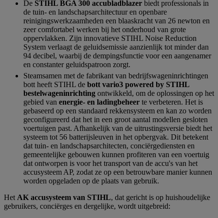
De
STIHL BGA 300 accubladblazer
biedt professionals in
de tuin- en landschapsarchitectuur en openbare
reinigingswerkzaamheden een blaaskracht van 26 newton en
zeer comfortabel werken bij het onderhoud van grote
oppervlakken. Zijn innovatieve STIHL Noise Reduction
System verlaagt de geluidsemissie aanzienlijk tot minder dan
94 decibel, waarbij de dempingsfunctie voor een aangenamer
en constanter geluidspatroon zorgt.
Steamsamen met de fabrikant van bedrijfswageninrichtingen
bott heeft STIHL de
bott vario3 powered by STIHL
bestelwageninrichting
ontwikkeld, om de oplossingen op het
gebied van
energie- en ladingbeheer
te verbeteren. Het is
gebaseerd op een standaard rekkensysteem en kan zo worden
geconfigureerd dat het in een groot aantal modellen gesloten
voertuigen past. Afhankelijk van de uitrustingsversie biedt het
systeem tot 56 batterijsleuven in het opbergvak. Dit betekent
dat tuin- en landschapsarchitecten, conciërgediensten en
gemeentelijke gebouwen kunnen profiteren van een voertuig
dat ontworpen is voor het transport van de accu's van het
accusysteem AP, zodat ze op een betrouwbare manier kunnen
worden opgeladen op de plaats van gebruik.
Het
AK accusysteem van STIHL
, dat gericht is op huishoudelijke
gebruikers, conciërges en dergelijke, wordt uitgebreid: