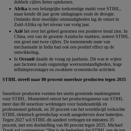
dubbele cijfers lieten optekenen.
Afrika
is een belangrijke toekomstige markt voor STIHL,
maar kende dit jaar grote uitdagingen zoals de droogte.
Ondanks deze moeilijke omstandigheden lag de omzet in
Zuid-Afrika op het niveau van vorig jaar.
Azië
liet over het geheel genomen een positieve trend zien. In
China, een van de grootste Aziatische markten, noteert STIHL
een groei met twee cijfers. De toenemende mate van
mechanisatie in India had ook een positief effect op de
ontwikkeling.
In
Oceanië
daalde de vraag op jaarbasis. Dit was te wijten
aan factoren zoals ongunstige weersomstandigheden, hoge
inflatiepercentages en zwakkere economische activiteit.
STIHL streeft naar 80 procent snoerloze producten tegen 2035
Snoerloze producten vormen het snelst groeiende marktsegment
voor STIHL. Momenteel omvat het productengamma van STIHL
meer dan 80 snoerloze werktuigen voor huishoudelijk en
professioneel gebruik, en 20 procent van het wereldwijd verkochte
STIHL elektrisch gereedschap wordt aangedreven door batterijen.
Tegen 2027 wil STIHL dit aandeel verhogen tot minstens 35
procent, met een doelstelling van 80 procent tegen 2035. Michael
Traub gaf commentaar: "Het is de bedoeling dat STIHL aan de top