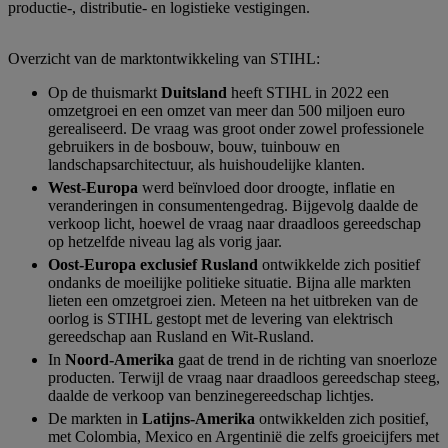
productie-, distributie- en logistieke vestigingen.
Overzicht van de marktontwikkeling van STIHL:
Op de thuismarkt
Duitsland
heeft STIHL in 2022 een
omzetgroei en een omzet van meer dan 500 miljoen euro
gerealiseerd. De vraag was groot onder zowel professionele
gebruikers in de bosbouw, bouw, tuinbouw en
landschapsarchitectuur, als huishoudelijke klanten.
West-Europa
werd beïnvloed door droogte, inflatie en
veranderingen in consumentengedrag. Bijgevolg daalde de
verkoop licht, hoewel de vraag naar draadloos gereedschap
op hetzelfde niveau lag als vorig jaar.
Oost-Europa exclusief Rusland
ontwikkelde zich positief
ondanks de moeilijke politieke situatie. Bijna alle markten
lieten een omzetgroei zien. Meteen na het uitbreken van de
oorlog is STIHL gestopt met de levering van elektrisch
gereedschap aan Rusland en Wit-Rusland.
In
Noord-Amerika
gaat de trend in de richting van snoerloze
producten. Terwijl de vraag naar draadloos gereedschap steeg,
daalde de verkoop van benzinegereedschap lichtjes.
De markten in
Latijns-Amerika
ontwikkelden zich positief,
met Colombia, Mexico en Argentinië die zelfs groeicijfers met