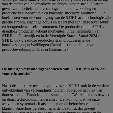
van de markt van de draadloze machines komt te staan. Daarom
geven we prioriteit aan investeringen in de ontwikkeling en
productie van innovatieve en krachtige snoerloze producten." De
hoekstenen voor de vooruitgang van de STIHL accutechnologie zijn
groene stroom, krachtige accu's en laders met een lange levensduur
en hoogrendementselektromotoren. De productie van de STIHL
draadloze producten gebeurt momenteel in de vestigingen van
STIHL in Oostenrijk en in de Verenigde Staten. Vanaf 2024 zal
STIHL ook draadloze producten gaan produceren in de
hoofdvestiging in Waiblingen (Duitsland) en in de nieuwe
productievestiging in Oradea (Roemenië).
De huidige verbrandingsproducten van STIHL zijn al "klaar
voor e-brandstof"
Naast de snoerloze technologie investeert STIHL ook in de verdere
ontwikkeling van verbrandingsmotoren, vooral op het vlak van
duurzaamheid. Traub legde de strategie uit: "We richten ons bewust
op duaal technologisch leiderschap. Dat komt omdat we onze
activiteiten systematisch afstemmen op de behoeften van onze
klanten. Snoerloos gereedschap is de toekomst; dat gezegd
hebbende, zijn er nog steeds veel toepassingen en regio's in de