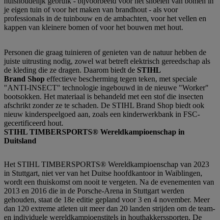
huishoudelijk gebruik - bijvoorbeeld voor het snoeien van bomen in
je eigen tuin of voor het maken van brandhout - als voor
professionals in de tuinbouw en de ambachten, voor het vellen en
kappen van kleinere bomen of voor het bouwen met hout.
Personen die graag tuinieren of genieten van de natuur hebben de
juiste uitrusting nodig, zowel wat betreft elektrisch gereedschap als
de kleding die ze dragen. Daarom biedt de
STIHL
Brand Shop
effectieve bescherming tegen teken, met speciale
"ANTI-INSECT" technologie ingebouwd in de nieuwe "Worker"
bootsokken. Het materiaal is behandeld met een stof die insecten
afschrikt zonder ze te schaden. De STIHL Brand Shop biedt ook
nieuw kinderspeelgoed aan, zoals een kinderwerkbank in FSC-
gecertificeerd hout.
STIHL TIMBERSPORTS® Wereldkampioenschap in
Duitsland
Het STIHL TIMBERSPORTS® Wereldkampioenschap van 2023
in Stuttgart, niet ver van het Duitse hoofdkantoor in Waiblingen,
wordt een thuiskomst om nooit te vergeten. Na de evenementen van
2013 en 2016 die in de Porsche-Arena in Stuttgart werden
gehouden, staat de 18e editie gepland voor 3 en 4 november. Meer
dan 120 extreme atleten uit meer dan 20 landen strijden om de team-
en individuele wereldkampioenstitels in houthakkerssporten. De