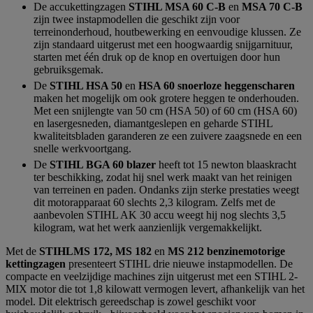
De accukettingzagen
STIHL MSA 60 C-B
en
MSA 70 C-B
zijn twee instapmodellen die geschikt zijn voor
terreinonderhoud, houtbewerking en eenvoudige klussen. Ze
zijn standaard uitgerust met een hoogwaardig snijgarnituur,
starten met één druk op de knop en overtuigen door hun
gebruiksgemak.
De
STIHL HSA 50
en
HSA 60 snoerloze heggenscharen
maken het mogelijk om ook grotere heggen te onderhouden.
Met een snijlengte van 50 cm (HSA 50) of 60 cm (HSA 60)
en lasergesneden, diamantgeslepen en geharde STIHL
kwaliteitsbladen garanderen ze een zuivere zaagsnede en een
snelle werkvoortgang.
De
STIHL BGA 60 blazer
heeft tot 15 newton blaaskracht
ter beschikking, zodat hij snel werk maakt van het reinigen
van terreinen en paden. Ondanks zijn sterke prestaties weegt
dit motorapparaat 60 slechts 2,3 kilogram. Zelfs met de
aanbevolen STIHL AK 30 accu weegt hij nog slechts 3,5
kilogram, wat het werk aanzienlijk vergemakkelijkt.
Met de
STIHLMS 172, MS 182
en
MS 212 benzinemotorige
kettingzagen
presenteert STIHL drie nieuwe instapmodellen. De
compacte en veelzijdige machines zijn uitgerust met een STIHL 2-
MIX motor die tot 1,8 kilowatt vermogen levert, afhankelijk van het
model. Dit elektrisch gereedschap is zowel geschikt voor