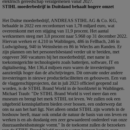
elektrisch gereedschap veralgemenen vanaf 2027.
STIHL moederbedrijf in Duitsland behaalt hogere omzet
Het Duitse moederbedrijf, ANDREAS STIHL AG & Co. KG,
behaalde in 2022 een recordomzet van 1,78 miljard euro, wat
overeenkomt met een stijging van 11,9 procent. Het aantal
werknemers steeg met 3,8 procent naar 5.968 op 31 december 2022.
Hiervan werken er 4.210 in Waiblingen, 486 in Fellbach, 246 in
Ludwigsburg, 940 in Weinsheim en 86 in Wiechs am Randen. Er
zijn plannen om het personeelsbestand verder uit te breiden, met
ongeveer 360 vacatures bij het moederbedrijf, met name in
toekomstgerichte technologieën zoals batterijen, software, IT en
digitalisering. Met 136,4 miljoen euro waren de investeringen
aanzienlijk hoger dan de afschrijvingen. Dit omvatte onder andere
investeringen in nieuwe productiefaciliteiten en gebouwen. Een van
de vlaggenschipprojecten, dat in juli 2023 officieel geopend zal
worden, is de STIHL Brand World in de hoofdzetel in Waiblingen.
Michael Traub: "De STIHL Brand World is veel meer dan een
museum en brengt het merk STIHL tot leven. We zullen ook een
uitgebreid kennisplatform bieden over bossen, een onderwerp dat
ons na aan het hart ligt. Niet alleen omdat STIHL zijn wortels in de
bosbouw heeft, maar ook omdat de natuur de basis van ons leven en
werken is en als dusdanig een zeer gewaardeerd onderdeel van onze
duurzaamheidsstrategie vormt." In de toekomst zullen de bezoekers