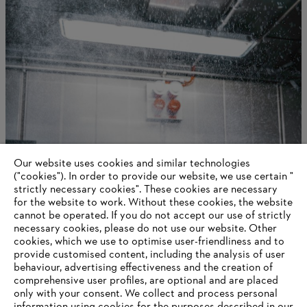
Our website uses cookies and similar technologies
Jaarverslag STIHL 2022
("cookies"). In order to provide our website, we use certain "
strictly necessary cookies". These cookies are necessary
for the website to work. Without these cookies, the website
‎cannot be operated.‎ If you do not accept our use of strictly
Information for suppliers
necessary cookies, please do not use our website. ‎Other
Products
cookies, which we use to optimise user-friendliness and to
Contact
provide customised content, including the analysis of user
Career
behaviour, advertising effectiveness and the creation of
Whistleblower system
comprehensive user profiles, are optional and are placed
only with your consent. We collect and process personal