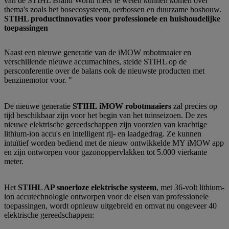
van de STIHL Brand World meer te weten kunnen komen over
thema's zoals het bosecosysteem, oerbossen en duurzame bosbouw.
STIHL productinnovaties voor professionele en huishoudelijke
toepassingen
Naast een nieuwe generatie van de iMOW robotmaaier en
verschillende nieuwe accumachines, stelde STIHL op de
persconferentie over de balans ook de nieuwste producten met
benzinemotor voor. "
De nieuwe generatie
STIHL iMOW robotmaaiers
zal precies op
tijd beschikbaar zijn voor het begin van het tuinseizoen. De zes
nieuwe elektrische gereedschappen zijn voorzien van krachtige
lithium-ion accu's en intelligent rij- en laadgedrag. Ze kunnen
intuïtief worden bediend met de nieuw ontwikkelde MY iMOW app
en zijn ontworpen voor gazonoppervlakken tot 5.000 vierkante
meter.
Het
STIHL AP snoerloze elektrische systeem
, met 36-volt lithium-
ion accutechnologie ontworpen voor de eisen van professionele
toepassingen, wordt opnieuw uitgebreid en omvat nu ongeveer 40
elektrische gereedschappen: