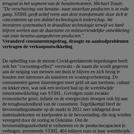
terugval in het segment van de benzinemotoren. Michael Traub:
"De verschuiving van benzine- naar snoerloze producten is in volle
gang. STIHL geeft actief vorm aan deze transformatie door zich te
concentreren op een dubbel technologisch leiderschap. We
investeren systematisch in draadloze technologie terwijl we hard
blijven werken aan de duurzame en milieuvriendelijke ontwikkeling
van onze benzine-aangedreven producten."
Veranderd consumentengedrag, droogte en aanbodproblemen
vertragen de verkoopontwikkeling
De opheffing van de meeste Covid-gerelateerde beperkingen heeft
ook het "cocooning-effect" verzwakt - de naam die wordt gegeven
aan de neiging van mensen om thuis te blijven en zich bezig te
houden met interesses als tuinieren en woningverbetering. De
consumenten gaven daarentegen meer geld uit aan toerisme, cultuur
en lekker eten, wat ook een invloed had op de wereldwijde
omzetontwikkeling van STIHL. Gevolgen zoals zwakke
economische groei, inflatie en de energiecrisis droegen ook bij aan
de terughoudendheid van de consument. Tegelijkertijd bleef de
bevoorradingssituatie op de markt in 2022 zeer uitdagend door
materiaaltekorten en knelpunten in de bevoorrading, die nog werden
verergerd door de oorlog in Oekraïne. Om de
bevoorradingszekerheid te verbeteren en de productiecapaciteit te
verhogen, investeerde STIHL 404 miljoen euro in haar wereldwijde