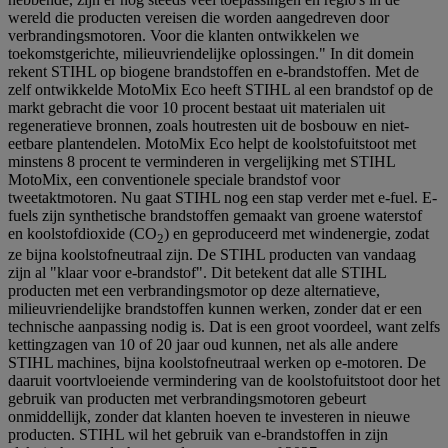
wereld die producten vereisen die worden aangedreven door
verbrandingsmotoren. Voor die klanten ontwikkelen we
toekomstgerichte, milieuvriendelijke oplossingen." In dit domein
rekent STIHL op biogene brandstoffen en e-brandstoffen. Met de
zelf ontwikkelde MotoMix Eco heeft STIHL al een brandstof op de
markt gebracht die voor 10 procent bestaat uit materialen uit
regeneratieve bronnen, zoals houtresten uit de bosbouw en niet-
eetbare plantendelen. MotoMix Eco helpt de koolstofuitstoot met
minstens 8 procent te verminderen in vergelijking met STIHL
MotoMix, een conventionele speciale brandstof voor
tweetaktmotoren. Nu gaat STIHL nog een stap verder met e-fuel. E-
fuels zijn synthetische brandstoffen gemaakt van groene waterstof
en koolstofdioxide (CO
) en geproduceerd met windenergie, zodat
2
ze bijna koolstofneutraal zijn. De STIHL producten van vandaag
zijn al "klaar voor e-brandstof". Dit betekent dat alle STIHL
producten met een verbrandingsmotor op deze alternatieve,
milieuvriendelijke brandstoffen kunnen werken, zonder dat er een
technische aanpassing nodig is. Dat is een groot voordeel, want zelfs
kettingzagen van 10 of 20 jaar oud kunnen, net als alle andere
STIHL machines, bijna koolstofneutraal werken op e-motoren. De
daaruit voortvloeiende vermindering van de koolstofuitstoot door het
gebruik van producten met verbrandingsmotoren gebeurt
onmiddellijk, zonder dat klanten hoeven te investeren in nieuwe
producten. STIHL wil het gebruik van e-brandstoffen in zijn