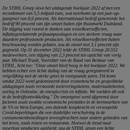
De STIHL Groep sloot het uitdagende boekjaar 2022 af met een
recordomzet van 5,5 miljard euro, wat neerkomt op een jaar-op-
jaargroei van 8,6 procent. Als internationaal bedrijf genereerde het
bedrijf 90 procent van zijn omzet buiten zijn thuismarkt Duitsland.
De stijging was vooral te danken aan wisselkoerseffecten,
inflatiegerelateerde prijsaanpassingen en een sterkere vraag naar
duurdere professionele producten. Als wisselkoerseffecten buiten
beschouwing worden gelaten, zou de omzet met 3,1 procent zijn
gegroeid. Op 31 december 2022 telde de STIHL Groep 20.552
medewerkers, een stijging van 2,3 procent ten opzichte van vorig
jaar. Michael Traub, Voorzitter van de Raad van Bestuur van
STIHL, licht toe: "Onze omzet bleef hoog in het boekjaar 2022. We
hebben echter een lichte daling van de vraag geregistreerd in
vergelijking met de sterke groei in voorgaande jaren. Dit komt
omdat 2022 werd gedomineerd door economische en geopolitieke
uitdagingen zoals verstoorde toeleveringsketens, materiaaltekorten,
oorlog in Oekraïne, de energiecrisis en inflatie. We voelden dit ook
in de bedrijfsontwikkeling." De omzetgroei werd afgeremd door
factoren zoals zwakke economische prestaties in de kernmarkten van
de VS en West-Europa, een dalende koopkracht en versoepelde
Covid-beperkingen die een duidelijke verschuiving in de
consumentenbestedingen teweegbrachten naar andere gebieden van
het leven, zoals reizen en restaurants. Hoewel de trend naar
snoerloze producten aanhield, zag de STIHL groep een lichte