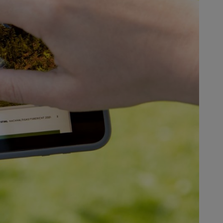
an kwartalen. Daarom willen we
ekracht versterken."
tregelen tegen de
maal 1,5 graden Celsius te
 via compensatie en sinds dit jaar
doel om de koolstofuitstoot over
het behoud en de bevordering van
soorten op de STIHL locaties.
erpakkingen op grote schaal
recycleren". De befaamde
g bij tot dit doel. De onderneming
gingen van STIHL in Duitsland
werd opgesteld in