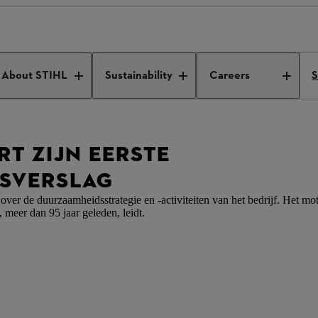
eröffentlicht ersten Nachhaltigkeitsbericht
About STIHL
Sustainability
Careers
S
RT ZIJN EERSTE
SVERSLAG
s over de duurzaamheidsstrategie en -activiteiten van het bedrijf. Het m
, meer dan 95 jaar geleden, leidt.