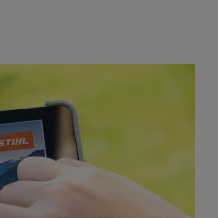
rde inspanningen te consolideren
: ecosystemen, circulariteit en
en op een eerlijke manier te
ge leveren aan het behalen van de
 STIHL, benadrukt: "Als bedrijf dat
van de natuur, is alles wat we
amheid bij STIHL, licht de