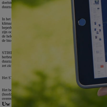
doelstellingen van de nieuwe duurzaamheidsstrategie toe: "STIHL moe
duurzaamheid verankeren in al onze beslissingsprocessen. Alleen zo 
In het kader van zijn duurzaamheidsstrategie zet STIHL zich in voo
klimaatverandering te nemen. STIHL onderschrijft de doelstelling va
beperken en heeft in 2020 een klimaatstrategie in die zin aangenomen
zijn ook de internationale productiebedrijven klimaatneutraal. De int
de hele levenscyclus van het product te verminderen, van de inkoop v
de biodiversiteit, zowel bij het ontwerp van zijn productengamma als
STIHL benadert het thema van de kringloopeconomie op verschillende
herbruikbaar zijn en zo in een materiaalkringloop worden opgenomen,
duurzaamheid en repareerbaarheid van de STIHL producten, met hun ve
zet zich ook in voor goede arbeidsomstandigheden voor iedereen die d
Het STIHL duurzaamheidsverslag is
online beschikbaar
.
Het beschrijft de duurzaamheidsstrategie en -doelen, evenals de activ
(hoofdkantoor en acht fabrieken, verkoopzetel in Dieburg) en op all
overeenstemming met de Sustainability Reporting Standards van het G
Uw perscontact