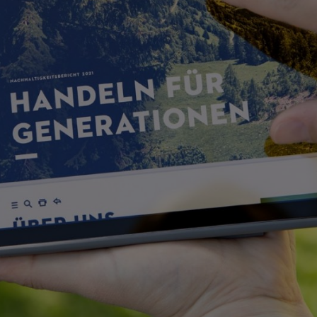
t klaar blijven voor de toekomst. We denken in generaties in plaats v
kunnen we STIHL in zijn geheel vooruithelpen en ook onze concurrenti
r de bescherming van de ecosystemen, onder meer door consequente maa
n het klimaatakkoord van Parijs om de opwarming van de aarde tot maxi
. De vestigingen van STIHL in Duitsland zijn sinds 2021 klimaatneutraal
ernationale verkoopbedrijven volgen in 2023. Op de lange termijn is het 
an grondstoffen tot productie en gebruik. STIHL zet zich ook in voor 
 bij de samenwerking met de lokale overheden en de diversiteit van de 
 manieren, onder andere door ervoor te zorgen dat zijn producten en v
 steeds volgens het concept "herstellen, hergebruiken, opknappen en 
le afzonderlijk verkrijgbare reserveonderdelen, dragen al decennialan
irect of indirect voor STIHL werkt.
iteiten van de Groep in 2021. Het verslag heeft betrekking op de vesti
e internationale productievestigingen. Het STIHL duurzaamheidsverslag 
lobal Reporting Initiative (GRI).