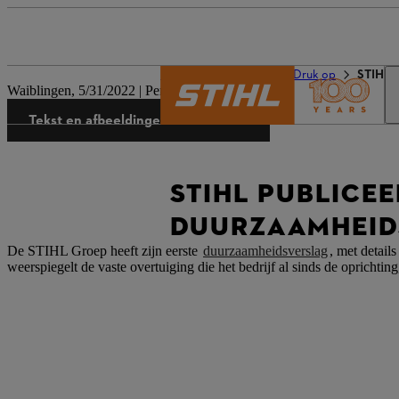
De wereld van STIHL
Druk op
STIHL v
Waiblingen, 5/31/2022 | Persbericht bedrijf
Tekst en afbeeldingen downloaden
STIHL PUBLICEE
DUURZAAMHEID
De STIHL Groep heeft zijn eerste
duurzaamheidsverslag
, met detail
weerspiegelt de vaste overtuiging die het bedrijf al sinds de oprichting