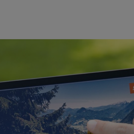
el het vorige duurzaamheidsbeleid te versterken, de tot nu toe geleve
 heeft zichzelf ambitieuze 2030-doelstellingen opgelegd op drie gebieden
 klimaatneutraal te worden, efficiënter met de hulpbronnen om te gaan 
 met de natuur kunnen werken. Het bedrijf wil ook een meetbare bijdra
reas Stihl en voorzitter van de adviesraad en de raad van toezicht van
 de natuurlijke wereld. Aangezien ons levensonderhoud afhankelijk is 
groeien. Dat is wat ons drijft en wat we willen blijven promoten."
Human Resources en Juridische Zaken en verantwoordelijk voor duurza