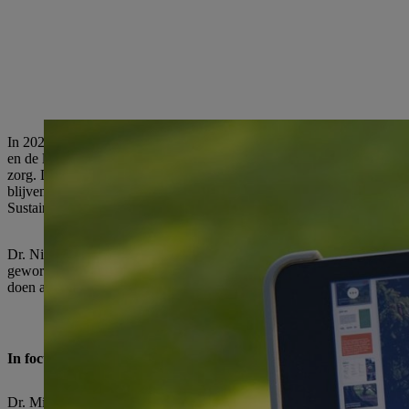
In 2021 heeft STIHL een duurzaamheidsstrategie ontwikkeld met als do
en de lopende activiteiten aanzienlijk op te voeren. Het familiebedrijf
zorg. Deze doelstellingen zijn afgestemd op de intentie van STIHL om
blijven werken, zodat mensen ook in de toekomst gemakkelijker in en
Sustainable Development Goals (SDG's) van de Verenigde Naties.
Dr. Nikolas Stihl, kleinzoon van de oprichter van de onderneming And
geworteld is in de bosbouw hebben we van oudsher een diepe band met
doen altijd gericht geweest op mensen, de natuur en hun kracht om te 
In focus: Ecosystemen, circulariteit, zorg
Dr. Michael Prochaska, lid van de Raad van Bestuur, bevoegd voor 