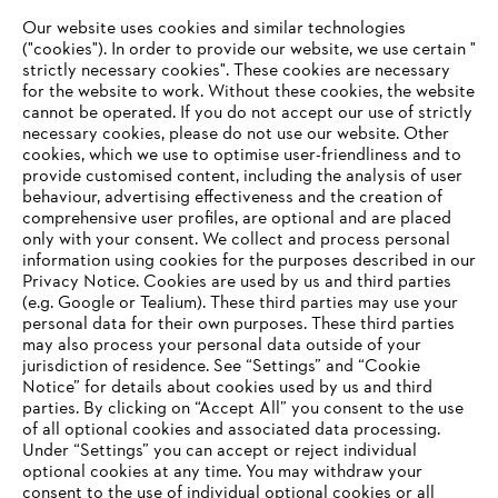
Whistleblower system
Our website uses cookies and similar technologies
("cookies"). In order to provide our website, we use certain "
strictly necessary cookies". These cookies are necessary
for the website to work. Without these cookies, the website
‎cannot be operated.‎ If you do not accept our use of strictly
necessary cookies, please do not use our website. ‎Other
cookies, which we use to optimise user-friendliness and to
provide customised content, including the analysis of user
behaviour, advertising effectiveness and the creation of
comprehensive user profiles, are optional and are placed
only with your consent. We collect and process personal
information using cookies for the purposes described in our
Privacy Notice. Cookies are used by us and third parties
(e.g. Google or Tealium). These third parties may use your
personal data for their own purposes. These third parties
may also process your personal data outside of your
jurisdiction of residence. See “Settings” and “Cookie
Notice” for details about cookies used by us and third
parties. By clicking on “Accept All” you consent to the use
of all optional cookies and associated data processing.
Imprint
Privacy policy
Cookie Information
Under “Settings” you can accept or reject individual
optional cookies at any time. You may withdraw your
ANDREAS STIHL NV, Veurtstraat 117, 2870 Puurs-Sint-Amands,
België/Belgique
consent to the use of individual optional cookies or all