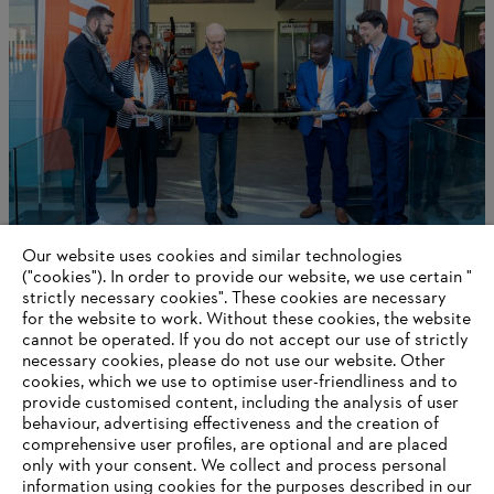
Our website uses cookies and similar technologies
STIHL jaarverslag 2024
("cookies"). In order to provide our website, we use certain "
strictly necessary cookies". These cookies are necessary
for the website to work. Without these cookies, the website
‎cannot be operated.‎ If you do not accept our use of strictly
Information for suppliers
necessary cookies, please do not use our website. ‎Other
Products
cookies, which we use to optimise user-friendliness and to
Contact
provide customised content, including the analysis of user
Career
behaviour, advertising effectiveness and the creation of
Whistleblower system
comprehensive user profiles, are optional and are placed
only with your consent. We collect and process personal
information using cookies for the purposes described in our