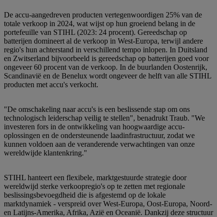
De accu-aangedreven producten vertegenwoordigen 25% van de
totale verkoop in 2024, wat wijst op hun groeiend belang in de
portefeuille van STIHL (2023: 24 procent). Gereedschap op
batterijen domineert al de verkoop in West-Europa, terwijl andere
regio's hun achterstand in verschillend tempo inlopen. In Duitsland
en Zwitserland bijvoorbeeld is gereedschap op batterijen goed voor
ongeveer 60 procent van de verkoop. In de buurlanden Oostenrijk,
Scandinavië en de Benelux wordt ongeveer de helft van alle STIHL
producten met accu's verkocht.
"De omschakeling naar accu's is een beslissende stap om ons
technologisch leiderschap veilig te stellen", benadrukt Traub. "We
investeren fors in de ontwikkeling van hoogwaardige accu-
oplossingen en de ondersteunende laadinfrastructuur, zodat we
kunnen voldoen aan de veranderende verwachtingen van onze
wereldwijde klantenkring."
STIHL hanteert een flexibele, marktgestuurde strategie door
wereldwijd sterke verkoopregio's op te zetten met regionale
beslissingsbevoegdheid die is afgestemd op de lokale
marktdynamiek - verspreid over West-Europa, Oost-Europa, Noord-
en Latijns-Amerika, Afrika, Azië en Oceanië. Dankzij deze structuur