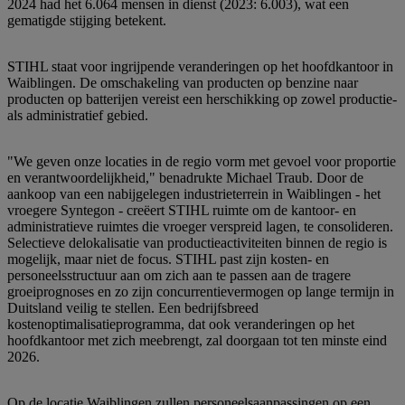
2024 had het 6.064 mensen in dienst (2023: 6.003), wat een
gematigde stijging betekent.
STIHL staat voor ingrijpende veranderingen op het hoofdkantoor in
Waiblingen. De omschakeling van producten op benzine naar
producten op batterijen vereist een herschikking op zowel productie-
als administratief gebied.
"We geven onze locaties in de regio vorm met gevoel voor proportie
en verantwoordelijkheid," benadrukte Michael Traub. Door de
aankoop van een nabijgelegen industrieterrein in Waiblingen - het
vroegere Syntegon - creëert STIHL ruimte om de kantoor- en
administratieve ruimtes die vroeger verspreid lagen, te consolideren.
Selectieve delokalisatie van productieactiviteiten binnen de regio is
mogelijk, maar niet de focus. STIHL past zijn kosten- en
personeelsstructuur aan om zich aan te passen aan de tragere
groeiprognoses en zo zijn concurrentievermogen op lange termijn in
Duitsland veilig te stellen. Een bedrijfsbreed
kostenoptimalisatieprogramma, dat ook veranderingen op het
hoofdkantoor met zich meebrengt, zal doorgaan tot ten minste eind
2026.
Op de locatie Waiblingen zullen personeelsaanpassingen op een