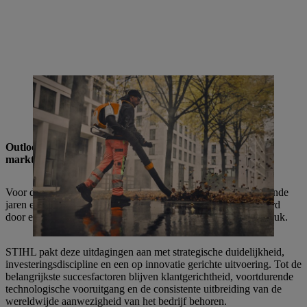
De BRA 600 accu rugblazer maakt indruk met zijn extreme
blaaskracht tot 35 Newton, stille werking en ergonomisch ontwerp -
ideaal voor geluidsgevoelige toepassingen in gemeenten, tuin- en
landschapsarchitectuur.
Outlook: STIHL blijft een stuwende kracht in een volatiel
marktklimaat
Voor de toekomst voorziet CEO Michael Traub voor de komende
jaren een gematigde eencijferige groei van de omzet, getemperd
door een sterke concurrentiedruk en een sterke transformatiedruk.
STIHL pakt deze uitdagingen aan met strategische duidelijkheid,
investeringsdiscipline en een op innovatie gerichte uitvoering. Tot de
belangrijkste succesfactoren blijven klantgerichtheid, voortdurende
technologische vooruitgang en de consistente uitbreiding van de
wereldwijde aanwezigheid van het bedrijf behoren.