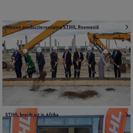
Nieuwe productievestiging STIHL Roemenië
STIHL breidt uit in Afrika