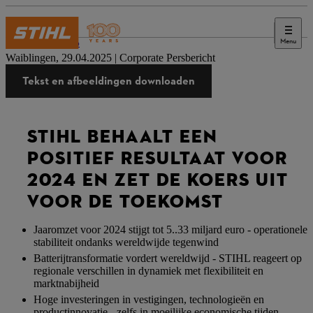
Menu
Druk op
Waiblingen, 29.04.2025 | Corporate Persbericht
Tekst en afbeeldingen downloaden
STIHL BEHAALT EEN
POSITIEF RESULTAAT VOOR
2024 EN ZET DE KOERS UIT
VOOR DE TOEKOMST
Jaaromzet voor 2024 stijgt tot 5..33 miljard euro - operationele
stabiliteit ondanks wereldwijde tegenwind
Batterijtransformatie vordert wereldwijd - STIHL reageert op
regionale verschillen in dynamiek met flexibiliteit en
marktnabijheid
Hoge investeringen in vestigingen, technologieën en
productinnovatie - zelfs in moeilijke economische tijden