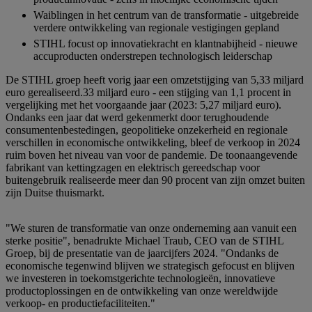
Waiblingen in het centrum van de transformatie - uitgebreide
verdere ontwikkeling van regionale vestigingen gepland
STIHL focust op innovatiekracht en klantnabijheid - nieuwe
accuproducten onderstrepen technologisch leiderschap
De STIHL groep heeft vorig jaar een omzetstijging van 5,33 miljard
euro gerealiseerd.33 miljard euro - een stijging van 1,1 procent in
vergelijking met het voorgaande jaar (2023: 5,27 miljard euro).
Ondanks een jaar dat werd gekenmerkt door terughoudende
consumentenbestedingen, geopolitieke onzekerheid en regionale
verschillen in economische ontwikkeling, bleef de verkoop in 2024
ruim boven het niveau van voor de pandemie. De toonaangevende
fabrikant van kettingzagen en elektrisch gereedschap voor
buitengebruik realiseerde meer dan 90 procent van zijn omzet buiten
zijn Duitse thuismarkt.
"We sturen de transformatie van onze onderneming aan vanuit een
sterke positie", benadrukte Michael Traub, CEO van de STIHL
Groep, bij de presentatie van de jaarcijfers 2024. "Ondanks de
economische tegenwind blijven we strategisch gefocust en blijven
we investeren in toekomstgerichte technologieën, innovatieve
productoplossingen en de ontwikkeling van onze wereldwijde
verkoop- en productiefaciliteiten."