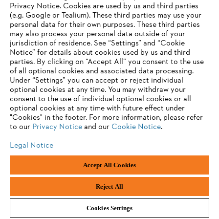
Privacy Notice. Cookies are used by us and third parties
(e.g. Google or Tealium). These third parties may use your
personal data for their own purposes. These third parties
may also process your personal data outside of your
jurisdiction of residence. See “Settings” and “Cookie
Notice” for details about cookies used by us and third
parties. By clicking on “Accept All” you consent to the use
of all optional cookies and associated data processing.
Under “Settings” you can accept or reject individual
optional cookies at any time. You may withdraw your
consent to the use of individual optional cookies or all
optional cookies at any time with future effect under
"Cookies" in the footer. For more information, please refer
to our
Privacy Notice
and our
Cookie Notice
.
Legal Notice
Imprint
Privacy policy
Cookie Information
Accept All Cookies
ANDREAS STIHL NV, Veurtstraat 117, 2870 Puurs-Sint-Amands,
België/Belgique
Reject All
Cookies Settings