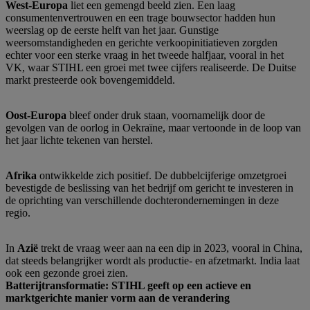
West-Europa
liet een gemengd beeld zien. Een laag
consumentenvertrouwen en een trage bouwsector hadden hun
weerslag op de eerste helft van het jaar. Gunstige
weersomstandigheden en gerichte verkoopinitiatieven zorgden
echter voor een sterke vraag in het tweede halfjaar, vooral in het
VK, waar STIHL een groei met twee cijfers realiseerde. De Duitse
markt presteerde ook bovengemiddeld.
Oost-Europa
bleef onder druk staan, voornamelijk door de
gevolgen van de oorlog in Oekraïne, maar vertoonde in de loop van
het jaar lichte tekenen van herstel.
Afrika
ontwikkelde zich positief. De dubbelcijferige omzetgroei
bevestigde de beslissing van het bedrijf om gericht te investeren in
de oprichting van verschillende dochterondernemingen in deze
regio.
In
Azië
trekt de vraag weer aan na een dip in 2023, vooral in China,
dat steeds belangrijker wordt als productie- en afzetmarkt. India laat
ook een gezonde groei zien.
Batterijtransformatie: STIHL geeft op een actieve en
marktgerichte manier vorm aan de verandering