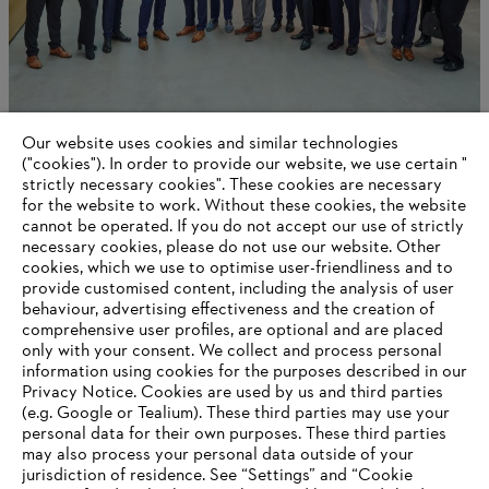
Our website uses cookies and similar technologies
Wereldwijde leiderschapsprijs
("cookies"). In order to provide our website, we use certain "
strictly necessary cookies". These cookies are necessary
for the website to work. Without these cookies, the website
‎cannot be operated.‎ If you do not accept our use of strictly
Information for suppliers
necessary cookies, please do not use our website. ‎Other
Products
cookies, which we use to optimise user-friendliness and to
Contact
provide customised content, including the analysis of user
Career
behaviour, advertising effectiveness and the creation of
Whistleblower system
comprehensive user profiles, are optional and are placed
only with your consent. We collect and process personal
information using cookies for the purposes described in our
Privacy Notice. Cookies are used by us and third parties
(e.g. Google or Tealium). These third parties may use your
personal data for their own purposes. These third parties
may also process your personal data outside of your
jurisdiction of residence. See “Settings” and “Cookie