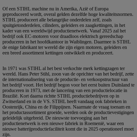
Of een STIHL machine nu in Amerika, Azië of Europa
geproduceerd wordt, overal gelden dezelfde hoge kwaliteitsnormen.
STIHL produceert alle belangrijke onderdelen zelf, zoals
spuitgietonderdelen, cilinders, geleiders en zaagkettingen, in het
kader van een wereldwijd productienetwerk. Vanaf 2025 zal het
bedrijf ook EC-motoren voor draadloos elektrisch gereedschap
produceren in het hoofdkantoor in Waiblingen. Daarmee is STIHL
de enige fabrikant ter wereld die zijn eigen motoren, geleiders en
een breed assortiment kettingen ontwikkelt en produceert.
In 1971 was STIHL al het best verkochte merk kettingzagen ter
wereld. Hans Peter Stihl, zoon van de oprichter van het bedrijf, zette
de internationalisering van de productie- en verkoopstructuur van
het bedrijf voort. Het bedrijf begon voor het eerst buiten Duitsland te
produceren in 1973, met de lancering van een productielocatie in
Brazilië. Kort daarna richtte STIHL productiebedrijven op in
Zwitserland en in de VS. STIHL heeft vandaag ook fabrieken in
Oostenrijk, China en de Filippijnen. Naarmate de vraag toenam en
het productassortiment groeide, werden ook de productievestigingen
geleidelijk uitgebreid. De nieuwste toevoeging aan het
productienetwerk is een nieuwe fabriek in Roemenië, waar een
nieuwe batterijproductiefaciliteit komt die in 2025 operationeel moet
zijn.