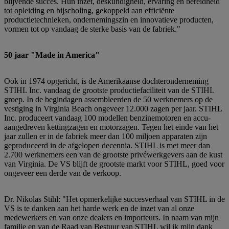
blijvende succes. Hun inzet, deskundigheid, ervaring en bereidheid
tot opleiding en bijscholing, gekoppeld aan efficiënte
productietechnieken, ondernemingszin en innovatieve producten,
vormen tot op vandaag de sterke basis van de fabriek."
50 jaar "Made in America"
Ook in 1974 opgericht, is de Amerikaanse dochteronderneming
STIHL Inc. vandaag de grootste productiefaciliteit van de STIHL
groep. In de begindagen assembleerden de 50 werknemers op de
vestiging in Virginia Beach ongeveer 12.000 zagen per jaar. STIHL
Inc. produceert vandaag 100 modellen benzinemotoren en accu-
aangedreven kettingzagen en motorzagen. Tegen het einde van het
jaar zullen er in de fabriek meer dan 100 miljoen apparaten zijn
geproduceerd in de afgelopen decennia. STIHL is met meer dan
2.700 werknemers een van de grootste privéwerkgevers aan de kust
van Virginia. De VS blijft de grootste markt voor STIHL, goed voor
ongeveer een derde van de verkoop.
Dr. Nikolas Stihl: "Het opmerkelijke succesverhaal van STIHL in de
VS is te danken aan het harde werk en de inzet van al onze
medewerkers en van onze dealers en importeurs. In naam van mijn
familie en van de Raad van Bestuur van STIHL wil ik mijn dank