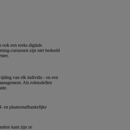
 ook een reeks digitale
rning-cursussen zijn niet bedoeld
nter.
jding van elk individu - en een
 management. Als rolmodellen
tie.
d- en plaatsonafhankelijke
ndere kant zijn ze