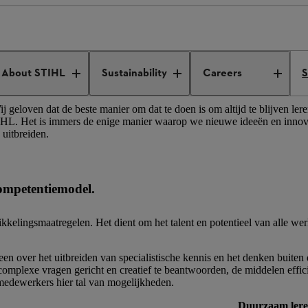
den
Persoonlijke en professionele ontwikkeling
About STIHL
Sustainability
Careers
S
j geloven dat de beste manier om dat te doen is om altijd te blijven le
STIHL. Het is immers de enige manier waarop we nieuwe ideeën en inno
uitbreiden.
competentiemodel.
elingsmaatregelen. Het dient om het talent en potentieel van alle we
een over het uitbreiden van specialistische kennis en het denken buit
mplexe vragen gericht en creatief te beantwoorden, de middelen effici
n medewerkers hier tal van mogelijkheden.
Duurzaam lere