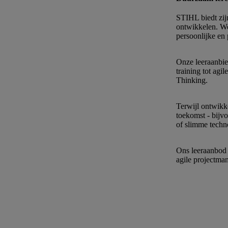
STIHL biedt zij
ontwikkelen. We
persoonlijke en 
Onze leeraanbie
training tot ag
Thinking.
Terwijl ontwikk
toekomst - bijvo
of slimme techn
Ons leeraanbod b
agile projectma