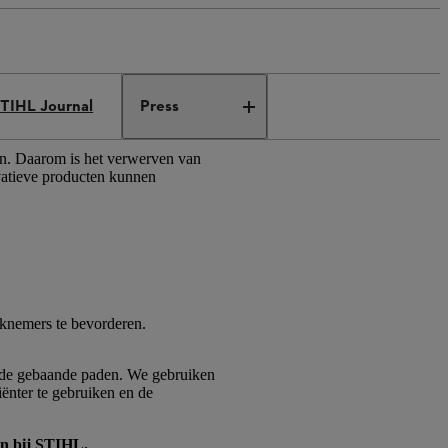
TIHL Journal
Press
ren. Daarom is het verwerven van
vatieve producten kunnen
rknemers te bevorderen.
en de gebaande paden. We gebruiken
ënter te gebruiken en de
n bij STIHL.