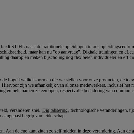
biedt STIHL naast de traditionele opleidingen in ons opleidingscentrum
beschikbaarheid, maar kan nu "op aanvraag". Digitale trainingen en eLea
ling daarop en maken bijscholing nog flexibeler, individueler en efficië
de hoge kwaliteitsnormen die we stellen voor onze producten, de toewi
. Hiervoor zijn we afhankelijk van al onze medewerkers, inclusief het
ing en belichamen ze een open, respectvolle benadering van communica
eld, veranderen snel.
Digitalisering
, technologische veranderingen, tij
 aangepast begrip van leiderschap.
. Aan de ene kant zitten ze zelf midden in deze verandering. Aan de a