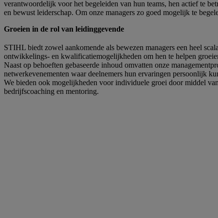
verantwoordelijk voor het begeleiden van hun teams, hen actief te betr
en bewust leiderschap. Om onze managers zo goed mogelijk te begel
Groeien in de rol van leidinggevende
STIHL biedt zowel aankomende als bewezen managers een heel scal
ontwikkelings- en kwalificatiemogelijkheden om hen te helpen groeien
Naast op behoeften gebaseerde inhoud omvatten onze managementp
netwerkevenementen waar deelnemers hun ervaringen persoonlijk ku
We bieden ook mogelijkheden voor individuele groei door middel va
bedrijfscoaching en mentoring.