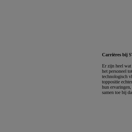
Carrières bij
Er zijn heel wa
het personeel to
technologisch vl
toppositie echte
hun ervaringen,
samen toe bij d