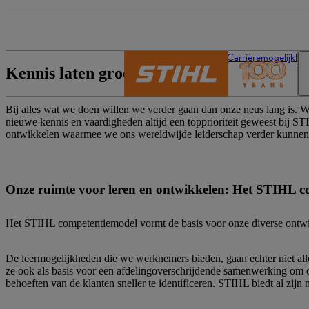
De wereld van STIHL
Carrièremogelijkhe
Kennis laten groeien
Bij alles wat we doen willen we verder gaan dan onze neus lang is. Wi
nieuwe kennis en vaardigheden altijd een topprioriteit geweest bij 
ontwikkelen waarmee we ons wereldwijde leiderschap verder kunnen 
Onze ruimte voor leren en ontwikkelen: Het STIHL 
Het STIHL competentiemodel vormt de basis voor onze diverse ontwikk
De leermogelijkheden die we werknemers bieden, gaan echter niet all
ze ook als basis voor een afdelingoverschrijdende samenwerking om co
behoeften van de klanten sneller te identificeren. STIHL biedt al zij